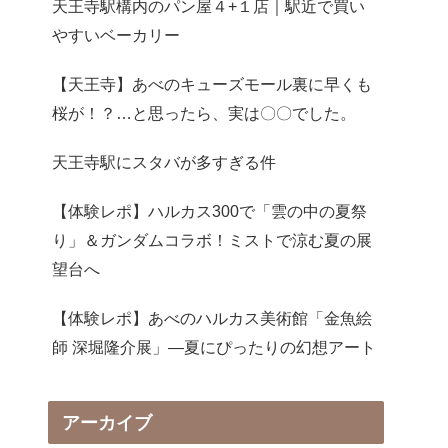
天王寺駅構内のパン屋４+１店｜駅近で買い
やすいベーカリー
【天王寺】あべのキューズモール裏に早くも
桜が！？…と思ったら、実は〇〇でした。
天王寺駅にスタバが多すぎる件
【体験レポ】ハルカス300で「雲の中の夏祭
り」＆ガンダムコラボ！ミストで涼む夏の展
望台へ
【体験レポ】あべのハルカス美術館「金魚絵
師 深堀隆介展」—夏にぴったりの幻想アート
アーカイブ